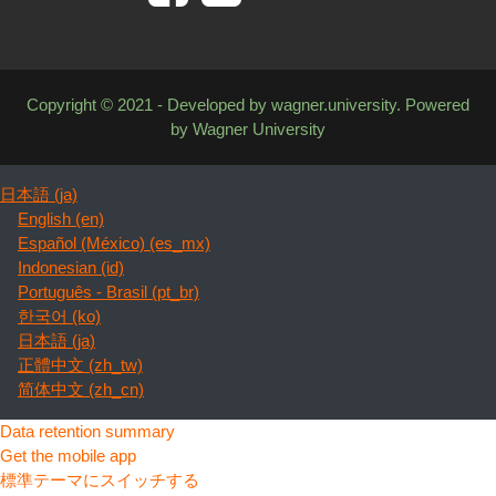
Copyright © 2021 - Developed by wagner.university. Powered
by Wagner University
日本語 ‎(ja)‎
English ‎(en)‎
Español (México) ‎(es_mx)‎
Indonesian ‎(id)‎
Português - Brasil ‎(pt_br)‎
한국어 ‎(ko)‎
日本語 ‎(ja)‎
正體中文 ‎(zh_tw)‎
简体中文 ‎(zh_cn)‎
Data retention summary
Get the mobile app
標準テーマにスイッチする